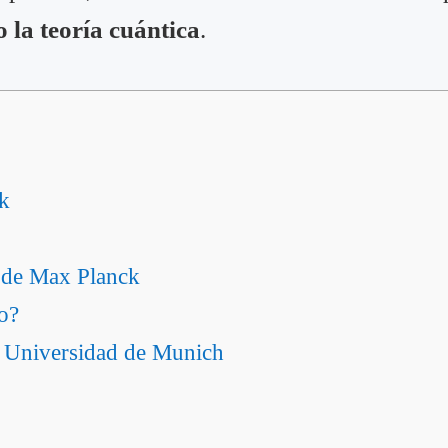
 la teoría cuántica
.
k
a de Max Planck
o?
la Universidad de Munich