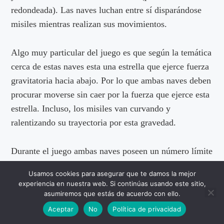
redondeada). Las naves luchan entre sí disparándose
misiles mientras realizan sus movimientos.
Algo muy particular del juego es que según la temática
cerca de estas naves esta una estrella que ejerce fuerza
gravitatoria hacia abajo. Por lo que ambas naves deben
procurar moverse sin caer por la fuerza que ejerce esta
estrella. Incluso, los misiles van curvando y
ralentizando su trayectoria por esta gravedad.
Durante el juego ambas naves poseen un número límite
de misiles y combustible. Si uno de los jugadores
Usamos cookies para asegurar que te damos la mejor
decide salir al hiperespacio podría esquivar los misiles,
experiencia en nuestra web. Si continúas usando este sitio,
pero si se aleja mucho podría explotar. Cada jugador
asumiremos que estás de acuerdo con ello.
controla su nave usando a favor la gravedad y la
Aceptar
No
Política de privacidad
rotación en cualquier dirección.