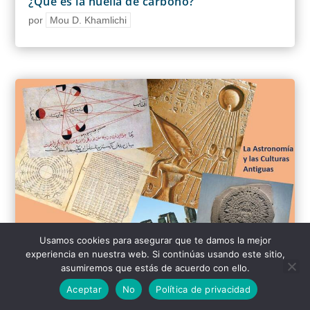
¿Qué es la huella de carbono?
por
Mou D. Khamlichi
Usamos cookies para asegurar que te damos la mejor
experiencia en nuestra web. Si continúas usando este sitio,
asumiremos que estás de acuerdo con ello.
La astronomía y las culturas antiguas
Aceptar
No
Política de privacidad
por
Mou D. Khamlichi