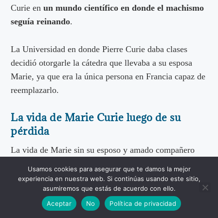
Curie en
un mundo científico en donde el machismo
seguía reinando
.
La Universidad en donde Pierre Curie daba clases
decidió otorgarle la cátedra que llevaba a su esposa
Marie, ya que era la única persona en Francia capaz de
reemplazarlo.
La vida de Marie Curie luego de su
pérdida
La vida de Marie sin su esposo y amado compañero
científico obviamente no podía seguir siendo la misma.
Usamos cookies para asegurar que te damos la mejor
Nuevamente en contra de las adversidades que la vida
experiencia en nuestra web. Si continúas usando este sitio,
asumiremos que estás de acuerdo con ello.
le colocaba logró sobreponerse y seguir con sus
investigaciones.
Aceptar
No
Política de privacidad