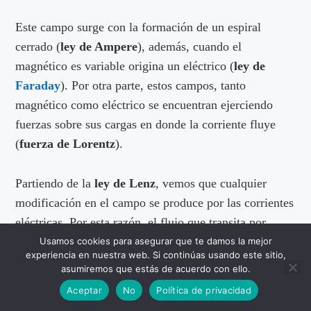
Este campo surge con la formación de un espiral
cerrado (
ley de Ampere
), además, cuando el
magnético es variable origina un eléctrico (
ley de
Faraday
). Por otra parte, estos campos, tanto
magnético como eléctrico se encuentran ejerciendo
fuerzas sobre sus cargas en donde la corriente fluye
(
fuerza de Lorentz
).
Partiendo de la
ley de Lenz
, vemos que cualquier
modificación en el campo se produce por las corrientes
eléctricas. Por esta razón, el flujo que transita por
medio de un volumen de fluido no puede ser
Usamos cookies para asegurar que te damos la mejor
experiencia en nuestra web. Si continúas usando este sitio,
cambiado. Cuando un fluido hace un desplazamiento,
asumiremos que estás de acuerdo con ello.
el campo magnético, por su parte, se desplazará junto
Aceptar
No
Política de privacidad
con él.