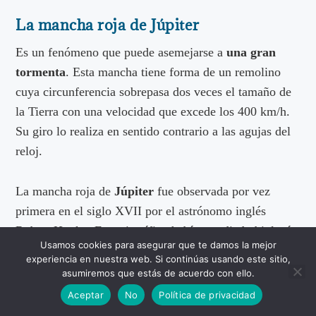
La mancha roja de Júpiter
Es un fenómeno que puede asemejarse a
una gran
tormenta
. Esta mancha tiene forma de un remolino
cuya circunferencia sobrepasa dos veces el tamaño de
la Tierra con una velocidad que excede los 400 km/h.
Su giro lo realiza en sentido contrario a las agujas del
reloj.
La mancha roja de
Júpiter
fue observada por vez
primera en el siglo XVII por el astrónomo inglés
Robert Hooke. Este científico había estudiado biología,
Usamos cookies para asegurar que te damos la mejor
medicina, arquitectura y la física planetaria. Con todos
experiencia en nuestra web. Si continúas usando este sitio,
estos conocimientos juntos se interesó por los
asumiremos que estás de acuerdo con ello.
fenómenos del universo y en especial por esta mancha.
Aceptar
No
Política de privacidad