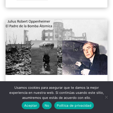
Julius Robert Oppenheimer: La mente
Usamos cookies para asegurar que te damos la mejor
maestra detrás de la bomba atómica
experiencia en nuestra web. Si continúas usando este sitio,
asumiremos que estás de acuerdo con ello.
por
Mou D. Khamlichi
Aceptar
No
Política de privacidad