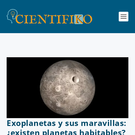
Exoplanetas y sus maravillas:
¿existen planetas habitables?