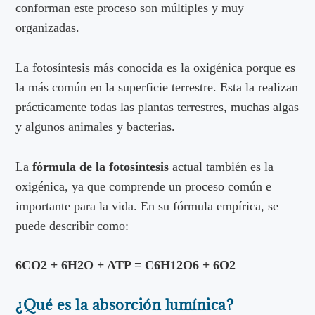
conforman este proceso son múltiples y muy
organizadas.
La fotosíntesis más conocida es la oxigénica porque es
la más común en la superficie terrestre. Esta la realizan
prácticamente todas las plantas terrestres, muchas algas
y algunos animales y bacterias.
La
fórmula de la fotosíntesis
actual también es la
oxigénica, ya que comprende un proceso común e
importante para la vida. En su fórmula empírica, se
puede describir como:
6CO
2
+ 6H
2
O + ATP = C
6
H
12
O
6
+ 6O
2
¿Qué es la absorción lumínica?