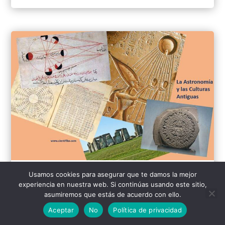
Usamos cookies para asegurar que te damos la mejor
La astronomía y las culturas antiguas
experiencia en nuestra web. Si continúas usando este sitio,
asumiremos que estás de acuerdo con ello.
por
Mou D. Khamlichi
Aceptar
No
Política de privacidad