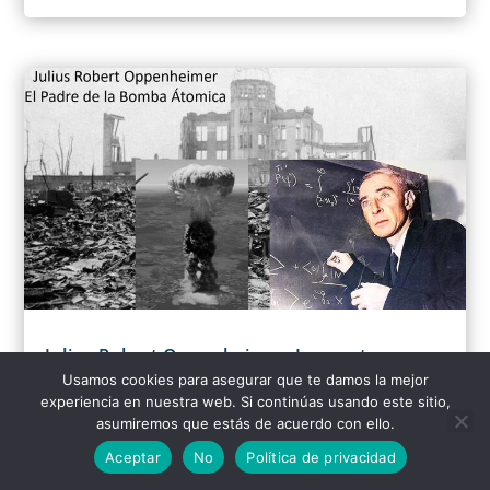
Julius Robert Oppenheimer: La mente
maestra detrás de la bomba atómica
Usamos cookies para asegurar que te damos la mejor
experiencia en nuestra web. Si continúas usando este sitio,
por
Mou D. Khamlichi
asumiremos que estás de acuerdo con ello.
Aceptar
No
Política de privacidad