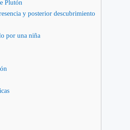
de Plutón
presencia y posterior descubrimiento
o por una niña
tón
icas