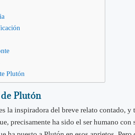
ia
ficación
onte
s
te Plutón
 de Plutón
 la inspiradora del breve relato contado, y ta
que, precisamente ha sido el ser humano con 
ue ha puesto a Plutón en esos aprietos. Pero 