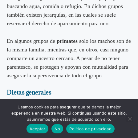
buscando agua, comida o refugio. En dichos grupos
también existen jerarquías, en las cuales se suele
reservar el derecho de apareamiento para uno.
En algunos grupos de
primates
solo los machos son de
la misma familia, mientras que, en otros, casi ninguno
comparte un ancestro cercano. A pesar de no tener
parentesco, se protegen y apoyan con mutualidad para
asegurar la supervivencia de todo el grupo.
Dietas generales
Los alimentos consumidos frecuentemente por estos
Usamos cookies para asegurar que te damos la mejor
animales suelen ser frutas, es decir, son herbívoros.
experiencia en nuestra web. Si continúas usando este sitio,
asumiremos que estás de acuerdo con ello.
Algunos miembros de esta familia también comen
Aceptar
No
Política de privacidad
insectos y hojas. Estas dietas se ven reflejadas en sus
mandíbulas, las cuales suelen tener forma alargada,