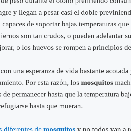
de peso durante el otoño prefiriendo consumi
ngre y llegan a pesar casi el doble previnie
 capaces de soportar bajas temperaturas que 
iernos son tan crudos, o pueden adelantar su
orar, o los huevos se rompen a principios de
on una esperanza de vida bastante acotada y
amiento. Por esta razón, los
mosquitos
macho
 de permanecer hasta que la temperatura baj
efugiarse hasta que mueran.
s diferentes de
mosquitos
y no todos van a r