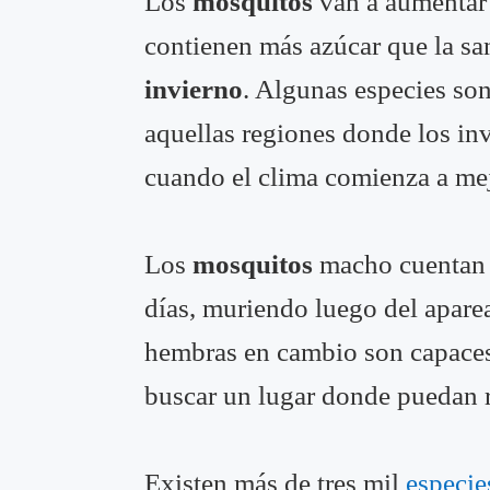
Los
mosquitos
van a aumentar 
contienen más azúcar que la sa
invierno
. Algunas especies son
aquellas regiones donde los inv
cuando el clima comienza a mej
Los
mosquitos
macho cuentan c
días, muriendo luego del apare
hembras en cambio son capaces
buscar un lugar donde puedan r
Existen más de tres mil
especie