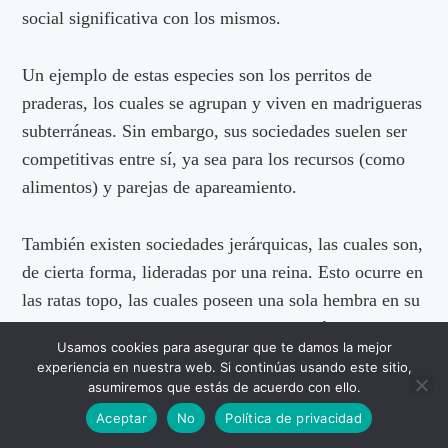
social significativa con los mismos.
Un ejemplo de estas especies son los perritos de
praderas, los cuales se agrupan y viven en madrigueras
subterráneas. Sin embargo, sus sociedades suelen ser
competitivas entre sí, ya sea para los recursos (como
alimentos) y parejas de apareamiento.
También existen sociedades jerárquicas, las cuales son,
de cierta forma, lideradas por una reina. Esto ocurre en
las ratas topo, las cuales poseen una sola hembra en su
grupo y esta se aparea con los machos más aptos.
Usamos cookies para asegurar que te damos la mejor
Mientras tanto, los demás
roedores
del grupo solo se
experiencia en nuestra web. Si continúas usando este sitio,
limitan a labores de exploración y recolección.
asumiremos que estás de acuerdo con ello.
Aceptar
No
Política de privacidad
Apareamiento y reproducción