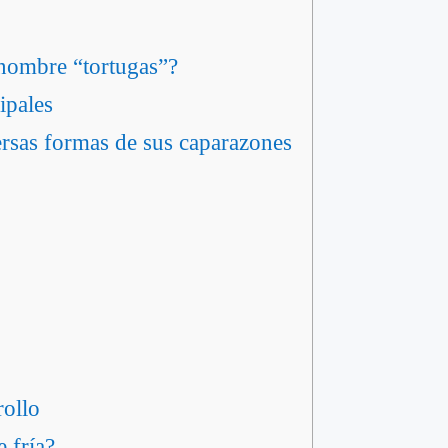
nombre “tortugas”?
ipales
ersas formas de sus caparazones
rollo
 fría?